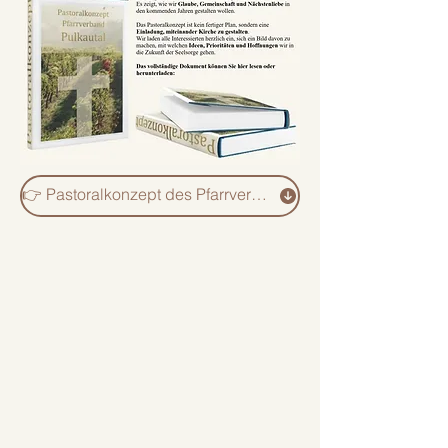
👉 Pastoralkonzept des Pfarrverbands Pulkautal (PDF)